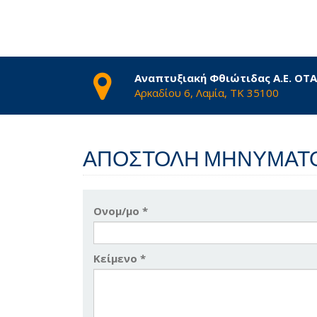
Αναπτυξιακή Φθιώτιδας Α.Ε. ΟΤ
Αρκαδίου 6, Λαμία, ΤΚ 35100
ΑΠΟΣΤΟΛΉ ΜΗΝΎΜΑΤ
Ονομ/μο *
Κείμενο *