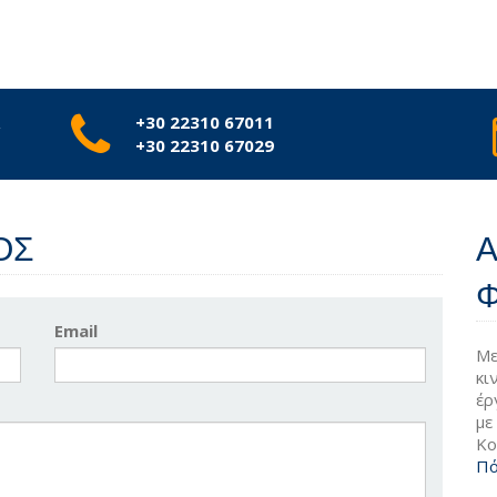
Α
+30 22310 67011
+30 22310 67029
ΟΣ
Φ
Email
Με
κι
έρ
με
Κο
Πό