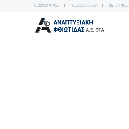
22310 67011
22310 67029
info@fthiot