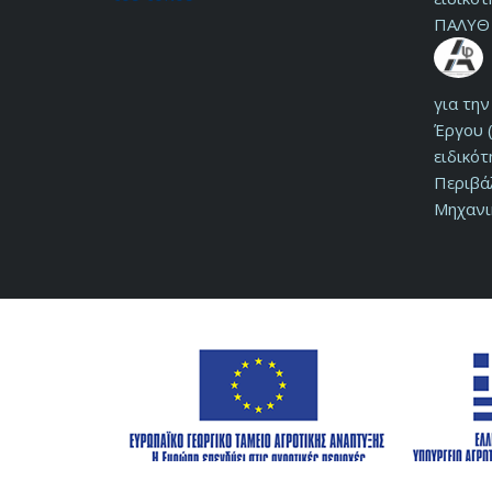
ΠΑΛΥΘ 
για τη
Έργου (
ειδικό
Περιβά
Μηχανι