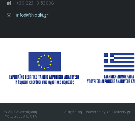
+30 22310 53008
info@fthiotiki.gr
© 2026 Αναπτυξιακή
Διαχείριση
| Powered by YouDelivery.gr
Φθιώτιδας Α.Ε. ΟΤΑ