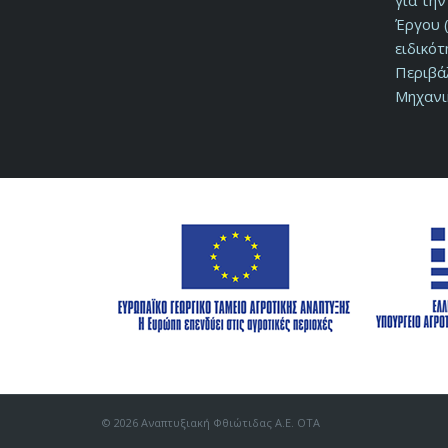
για τη
Έργου (
ειδικό
Περιβά
Μηχανι
© 2026 Αναπτυξιακή Φθιώτιδας Α.Ε. ΟΤΑ