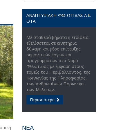
ΑΝΑΠΤΥΞΙΑΚΗ ΦΘΙΩΤΙΔΑΣ Α.Ε.
ΟΤΑ
Με σταθερά βήματα η εταιρεία
εξελίσσεται σε κινητήρια
δύναμη και μέσο επίτευξης
σημαντικών έργων και
προγραμμάτων στο Νομό
Φθιώτιδας με έμφαση στους
τομείς του Περιβάλλοντος, της
Κοινωνίας της Πληροφορίας,
των Ανθρωπίνων Πόρων και
των Μελετών.
Περισσότερα
ΝΕΑ
οπική