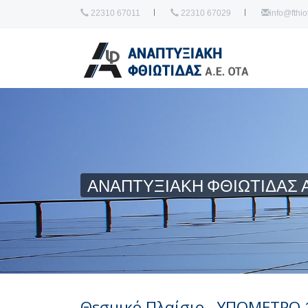
22310 67011
22310 67029
info@fthiot
ΑΝΑΠΤΥΞΙΑΚΗ ΦΘΙΩΤΙΔΑΣ Α
Θεσμικό Πλαίσιο - ΥΠΟΜΕΤΡΟ 