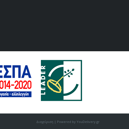
Διαχείριση
| Powered by YouDelivery.gr