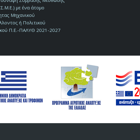
ν σύναψη Σύμβασης Μίσθωσης
Σ.Μ.Ε.) με ένα άτομο
τητας Μηχανικού
λλοντος ή Πολιτικού
κού Π.Ε.-ΠΑΛΥΘ 2021-2027