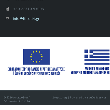
+30 22310 53008
info@fthiotiki.gr
© 2026 Αναπτυξιακή
Διαχείριση
| Powered by YouDelivery.gr
Φθιώτιδας Α.Ε. ΟΤΑ