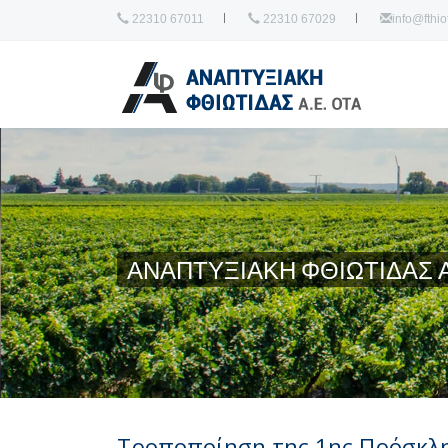
22310 67011
22310 67029
info@fthiot
ΑΝΑΠΤΥΞΙΑΚΗ ΦΘΙΩΤΙΔΑΣ Α
Τροποποίηση της 1ης Πρόσκλη