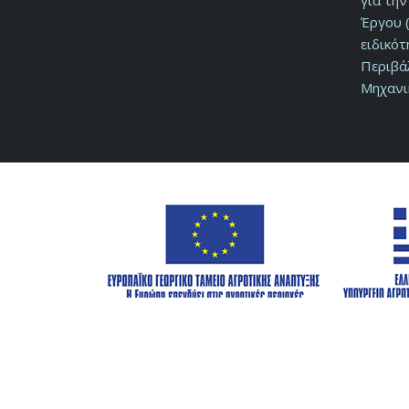
για τη
Έργου (
ειδικό
Περιβά
Μηχανι
© 2026 Αναπτυξιακή Φθιώτιδας Α.Ε. ΟΤΑ