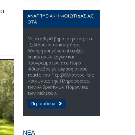
ιο
ΑΝΑΠΤΥΞΙΑΚΗ ΦΘΙΩΤΙΔΑΣ Α.Ε.
ΟΤΑ
Με σταθερά βήματα η εταιρεία
εξελίσσεται σε κινητήρια
δύναμη και μέσο επίτευξης
σημαντικών έργων και
προγραμμάτων στο Νομό
Φθιώτιδας με έμφαση στους
τομείς του Περιβάλλοντος, της
Κοινωνίας της Πληροφορίας,
των Ανθρωπίνων Πόρων και
των Μελετών.
Περισσότερα
ΝΕΑ