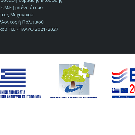
ν σύναψη Σύμβασης Μίσθωσης
Σ.Μ.Ε.) με ένα άτομο
τητας Μηχανικού
λλοντος ή Πολιτικού
κού Π.Ε.-ΠΑΛΥΘ 2021-2027