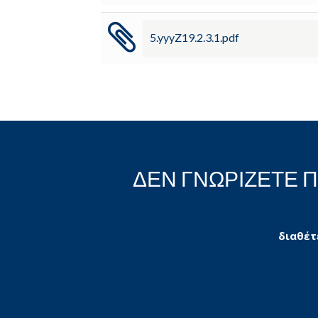
5.yyyZ19.2.3.1.pdf
ΔΕΝ ΓΝΩΡΙΖΕΤΕ 
διαθέτ