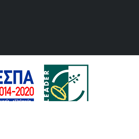
Διαχείριση
| Powered by YouDelivery.gr