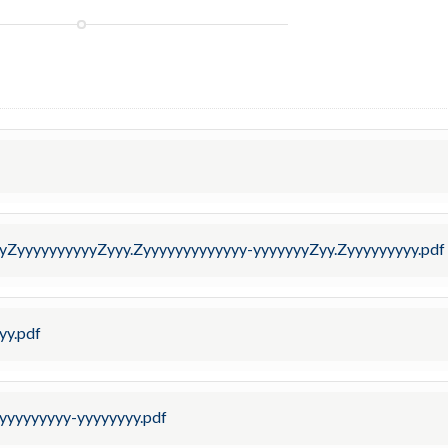
yZyyyyyyyyyyZyyy.Zyyyyyyyyyyyyy-yyyyyyyZyy.Zyyyyyyyyy.pdf
yy.pdf
yyyyyyyyy-yyyyyyyy.pdf