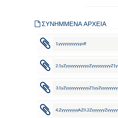
ΣΥΝΗΜΜΕΝΑ ΑΡΧΕΙΑ
1.yyyyyyyyyy.pdf
2.1yZyyyyyyyyyyyZyyyyyyyyyZ1y
3.1yZyyyyyyyyyyyZ1yyZyyyyyyyy
4.ZyyyyyyyyAZII.2ZyyyyyyZyyyyy