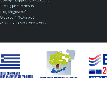
ν σύναψη Σύμβασης Μίσθωσης
Σ.Μ.Ε.) με ένα άτομο
τητας Μηχανικού
λλοντος ή Πολιτικού
κού Π.Ε.-ΠΑΛΥΘ 2021-2027