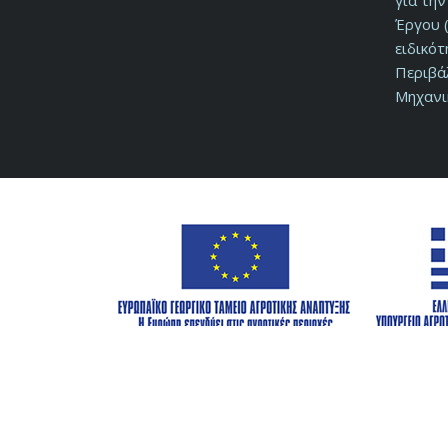
για τη
Έργου (
ειδικό
Περιβά
Μηχανι
© 2026 Αναπτυξιακή Φθιώτιδας Α.Ε. ΟΤΑ