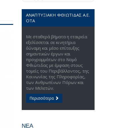
ΑΝΑΠΤΥΞΙΑΚΗ ΦΘΙΩΤΙΔΑΣ Α.Ε.
ΟΤΑ
Με σταθερά βήματα η εταιρεία
εξελίσσεται σε κινητήρια
δύναμη και μέσο επίτευξης
σημαντικών έργων και
προγραμμάτων στο Νομό
Φθιώτιδας με έμφαση στους
τομείς του Περιβάλλοντος, της
Κοινωνίας της Πληροφορίας,
των Ανθρωπίνων Πόρων και
των Μελετών.
Περισσότερα
ΝΕΑ