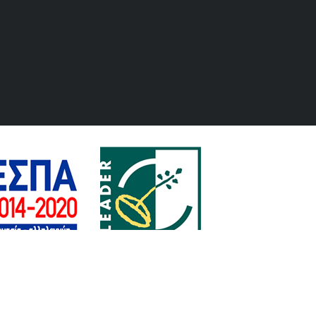
Διαχείριση
| Powered by YouDelivery.gr