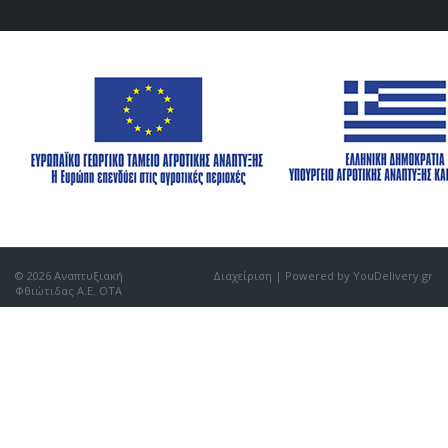
© 2026 Αναπτυξιακή
Διαχείριση
| Powered by YouDelivery.gr
Φθιώτιδας Α.Ε. ΟΤΑ