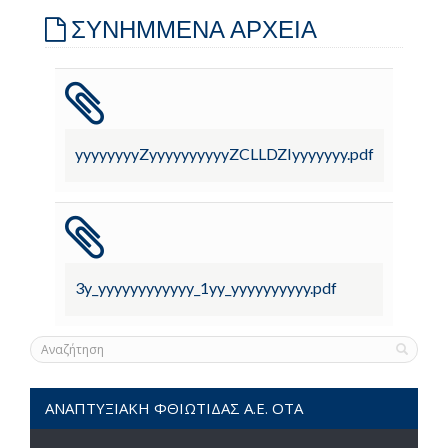
ΣΥΝΗΜΜΕΝΑ ΑΡΧΕΙΑ
yyyyyyyyZyyyyyyyyyyZCLLDZIyyyyyyy.pdf
3y_yyyyyyyyyyyy_1yy_yyyyyyyyyy.pdf
ΑΝΑΠΤΥΞΙΑΚΗ ΦΘΙΩΤΙΔΑΣ Α.Ε. ΟΤΑ